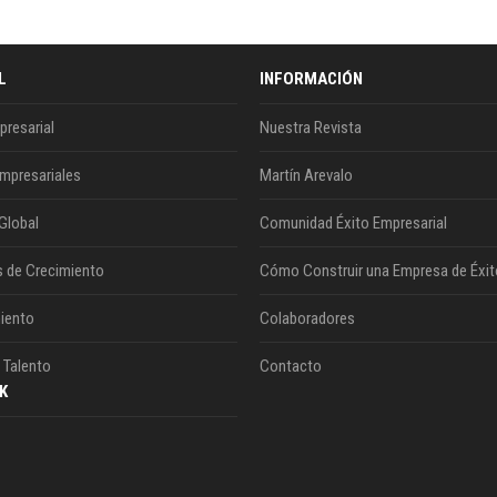
L
INFORMACIÓN
presarial
Nuestra Revista
mpresariales
Martín Arevalo
Global
Comunidad Éxito Empresarial
s de Crecimiento
Cómo Construir una Empresa de Éxit
iento
Colaboradores
 Talento
Contacto
K