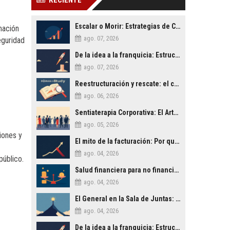
RECIENTE
Escalar o Morir: Estrategias de Crecimiento Agresivo para PYMES
mación
ago. 07, 2026
eguridad
De la idea a la franquicia: Estructurando un modelo de negocio escalable
ago. 07, 2026
Reestructuración y rescate: el caso de una empresa familiar al borde del cierre
ago. 06, 2026
Sentiaterapia Corporativa: El Arte de Decidir con Inteligencia Emocional
ago. 05, 2026
siones y
El mito de la facturación: Por qué la rentabilidad es lo único que importa
ago. 04, 2026
público.
Salud financiera para no financieros: Lo que tu contable no te explica
ago. 04, 2026
El General en la Sala de Juntas: Lecciones de Liderazgo Militar para la Empresa Civil
ago. 04, 2026
De la idea a la franquicia: Estructurando un modelo de negocio escalable