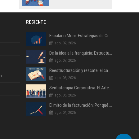
RECIENTE
Escalar o Morir: Estrategias de Crecimiento Agresivo para PYMES
ago. 07, 2026
De la idea a la franquicia: Estructurando un modelo de negocio escalable
ago. 07, 2026
Reestructuración y rescate: el caso de una empresa familiar al borde del cierre
o
ago. 06, 2026
Sentiaterapia Corporativa: El Arte de Decidir con Inteligencia Emocional
ago. 05, 2026
El mito de la facturación: Por qué la rentabilidad es lo único que importa
ago. 04, 2026