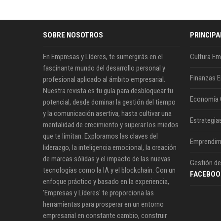
SOBRE NOSOTROS
PRINCIPA
En Empresas y Líderes, te sumergirás en el
Cultura Em
fascinante mundo del desarrollo personal y
Finanzas E
profesional aplicado al ámbito empresarial.
Nuestra revista es tu guía para desbloquear tu
Economía 
potencial, desde dominar la gestión del tiempo
y la comunicación asertiva, hasta cultivar una
Estrategia
mentalidad de crecimiento y superar los miedos
que te limitan. Exploramos las claves del
Emprendim
liderazgo, la inteligencia emocional, la creación
de marcas sólidas y el impacto de las nuevas
Gestión de
tecnologías como la IA y el blockchain. Con un
FACEBOO
enfoque práctico y basado en la experiencia,
'Empresas y Líderes' te proporciona las
herramientas para prosperar en un entorno
empresarial en constante cambio, construir