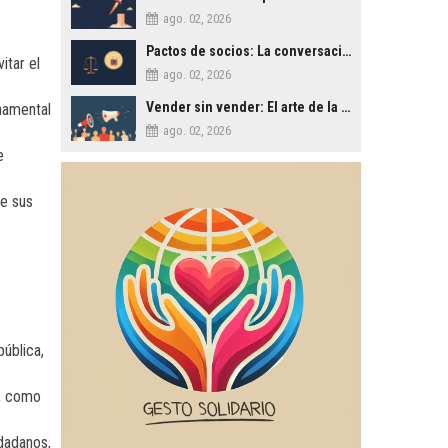
ago. 02, 2026
Pactos de socios: La conversación difícil que salva empresas
itar el
ago. 02, 2026
Vender sin vender: El arte de la persuasión ética en los negocios
rnamental
ago. 02, 2026
e
de sus
ública,
o, como
udadanos,