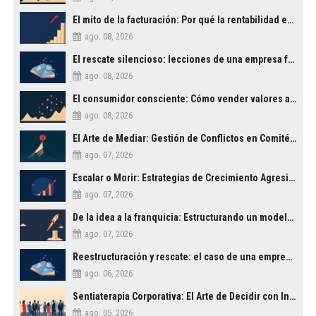
El mito de la facturación: Por qué la rentabilidad es lo único que importa
ago. 08, 2026
El rescate silencioso: lecciones de una empresa familiar que evitó el abismo
ago. 08, 2026
El consumidor consciente: Cómo vender valores además de productos
ago. 08, 2026
El Arte de Mediar: Gestión de Conflictos en Comités Directivos
ago. 07, 2026
Escalar o Morir: Estrategias de Crecimiento Agresivo para PYMES
ago. 07, 2026
De la idea a la franquicia: Estructurando un modelo de negocio escalable
ago. 07, 2026
Reestructuración y rescate: el caso de una empresa familiar al borde del cierre
ago. 06, 2026
Sentiaterapia Corporativa: El Arte de Decidir con Inteligencia Emocional
ago. 05, 2026