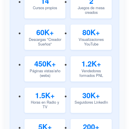
14
2
Cursos propios
Juegos de mesa
creados
60K+
80K+
Descargas "Creador
Visualizaciones
Sueños"
YouTube
450K+
1.2K+
Páginas vistas/año
Vendedores
(webs)
formados PNL
1.5K+
30K+
Horas en Radio y
Seguidores LinkedIn
TV
5K+
200+