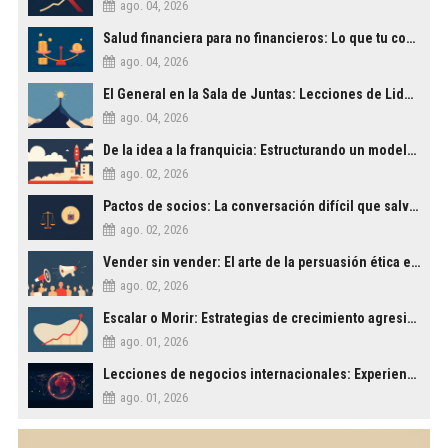
ago. 04, 2026
Salud financiera para no financieros: Lo que tu contable no te explica
ago. 04, 2026
El General en la Sala de Juntas: Lecciones de Liderazgo Militar para la Empresa Civil
ago. 04, 2026
De la idea a la franquicia: Estructurando un modelo de negocio escalable
ago. 02, 2026
Pactos de socios: La conversación difícil que salva empresas
ago. 02, 2026
Vender sin vender: El arte de la persuasión ética en los negocios
ago. 02, 2026
Escalar o Morir: Estrategias de crecimiento agresivo para PYMES
ago. 01, 2026
Lecciones de negocios internacionales: Experiencias en Rusia, EE.UU. y España
ago. 01, 2026