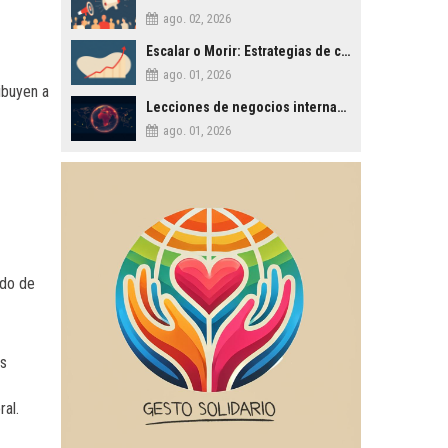
ago. 02, 2026
Escalar o Morir: Estrategias de crecimiento agresivo para PYMES
ago. 01, 2026
ibuyen a
Lecciones de negocios internacionales: Experiencias en Rusia, EE.UU. y España
ago. 01, 2026
ado de
os
al.