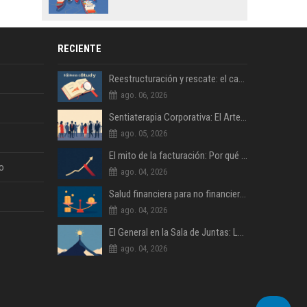
RECIENTE
Reestructuración y rescate: el caso de una empresa familiar al borde del cierre
ago. 06, 2026
Sentiaterapia Corporativa: El Arte de Decidir con Inteligencia Emocional
ago. 05, 2026
El mito de la facturación: Por qué la rentabilidad es lo único que importa
o
ago. 04, 2026
Salud financiera para no financieros: Lo que tu contable no te explica
ago. 04, 2026
El General en la Sala de Juntas: Lecciones de Liderazgo Militar para la Empresa Civil
ago. 04, 2026