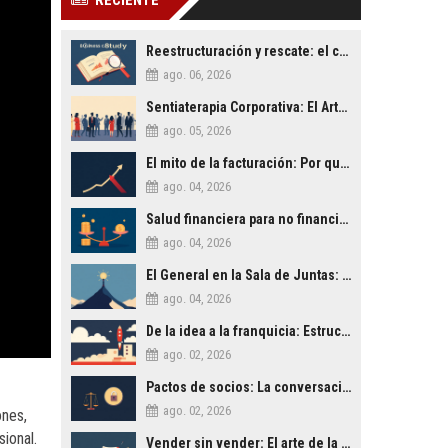
RECIENTE
Reestructuración y rescate: el caso de una empresa familiar al borde del cierre
ago. 06, 2026
Sentiaterapia Corporativa: El Arte de Decidir con Inteligencia Emocional
ago. 05, 2026
El mito de la facturación: Por qué la rentabilidad es lo único que importa
ago. 04, 2026
Salud financiera para no financieros: Lo que tu contable no te explica
ago. 04, 2026
El General en la Sala de Juntas: Lecciones de Liderazgo Militar para la Empresa Civil
ago. 04, 2026
De la idea a la franquicia: Estructurando un modelo de negocio escalable
ago. 02, 2026
Pactos de socios: La conversación difícil que salva empresas
ago. 02, 2026
ones,
sional.
Vender sin vender: El arte de la persuasión ética en los negocios