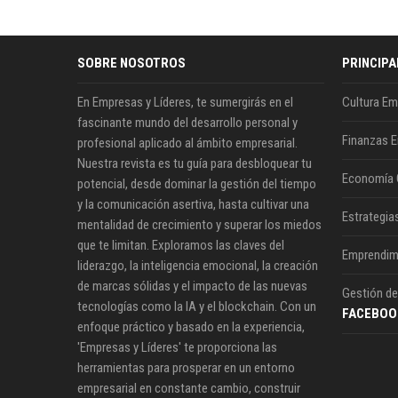
SOBRE NOSOTROS
PRINCIPA
En Empresas y Líderes, te sumergirás en el
Cultura Em
fascinante mundo del desarrollo personal y
Finanzas E
profesional aplicado al ámbito empresarial.
Nuestra revista es tu guía para desbloquear tu
Economía 
potencial, desde dominar la gestión del tiempo
y la comunicación asertiva, hasta cultivar una
Estrategia
mentalidad de crecimiento y superar los miedos
que te limitan. Exploramos las claves del
Emprendim
liderazgo, la inteligencia emocional, la creación
de marcas sólidas y el impacto de las nuevas
Gestión de
tecnologías como la IA y el blockchain. Con un
FACEBOO
enfoque práctico y basado en la experiencia,
'Empresas y Líderes' te proporciona las
herramientas para prosperar en un entorno
empresarial en constante cambio, construir