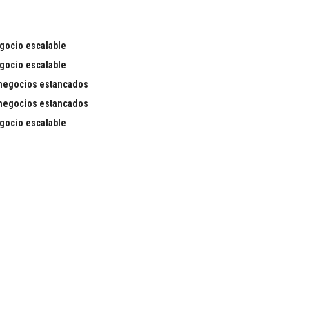
egocio escalable
egocio escalable
 negocios estancados
 negocios estancados
egocio escalable