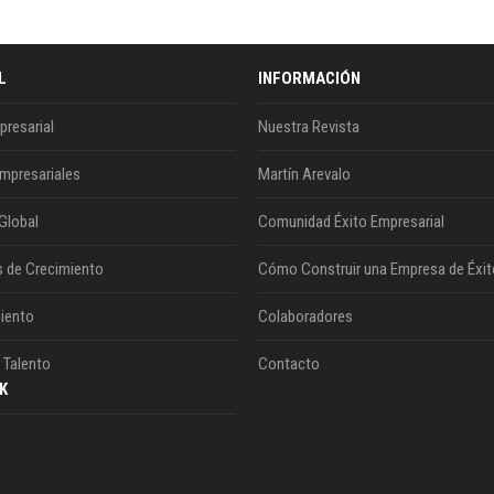
L
INFORMACIÓN
presarial
Nuestra Revista
mpresariales
Martín Arevalo
Global
Comunidad Éxito Empresarial
s de Crecimiento
Cómo Construir una Empresa de Éxit
iento
Colaboradores
 Talento
Contacto
K