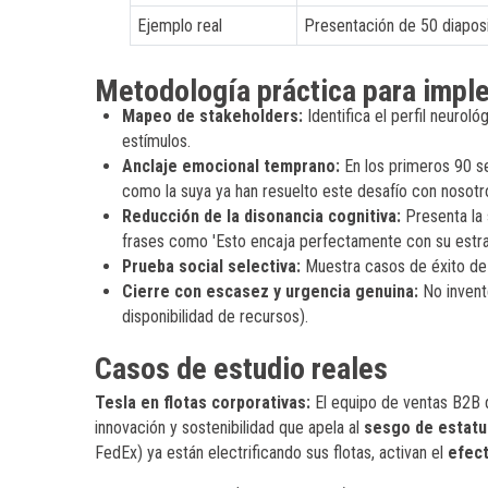
Ejemplo real
Presentación de 50 diaposi
Metodología práctica para impl
Mapeo de stakeholders:
Identifica el perfil neuroló
estímulos.
Anclaje emocional temprano:
En los primeros 90 s
como la suya ya han resuelto este desafío con nosotro
Reducción de la disonancia cognitiva:
Presenta la 
frases como 'Esto encaja perfectamente con su estrat
Prueba social selectiva:
Muestra casos de éxito de 
Cierre con escasez y urgencia genuina:
No invente
disponibilidad de recursos).
Casos de estudio reales
Tesla en flotas corporativas:
El equipo de ventas B2B d
innovación y sostenibilidad que apela al
sesgo de estatu
FedEx) ya están electrificando sus flotas, activan el
efect