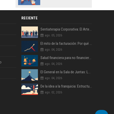
RECIENTE
Sentiaterapia Corporativa: El Arte de Decidir con Inteligencia Emocional
ago. 05, 2026
El mito de la facturación: Por qué la rentabilidad es lo único que importa
ago. 04, 2026
Salud financiera para no financieros: Lo que tu contable no te explica
o
ago. 04, 2026
El General en la Sala de Juntas: Lecciones de Liderazgo Militar para la Empresa Civil
ago. 04, 2026
De la idea a la franquicia: Estructurando un modelo de negocio escalable
ago. 02, 2026