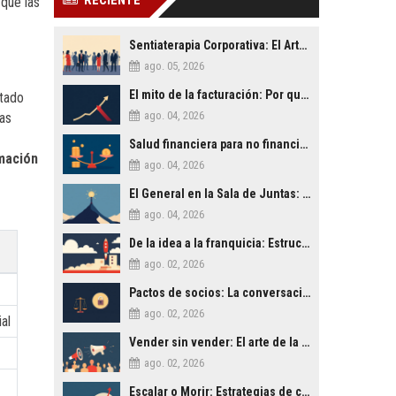
RECIENTE
que las
Sentiaterapia Corporativa: El Arte de Decidir con Inteligencia Emocional
ago. 05, 2026
El mito de la facturación: Por qué la rentabilidad es lo único que importa
itado
ago. 04, 2026
sas
Salud financiera para no financieros: Lo que tu contable no te explica
mación
ago. 04, 2026
El General en la Sala de Juntas: Lecciones de Liderazgo Militar para la Empresa Civil
ago. 04, 2026
De la idea a la franquicia: Estructurando un modelo de negocio escalable
ago. 02, 2026
Pactos de socios: La conversación difícil que salva empresas
ago. 02, 2026
al
Vender sin vender: El arte de la persuasión ética en los negocios
ago. 02, 2026
Escalar o Morir: Estrategias de crecimiento agresivo para PYMES