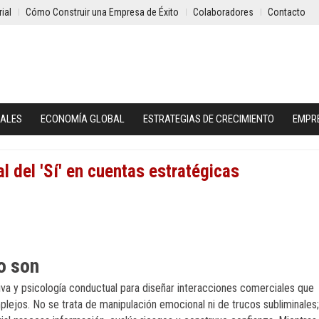
ial
Cómo Construir una Empresa de Éxito
Colaboradores
Contacto
IALES
ECONOMÍA GLOBAL
ESTRATEGIAS DE CRECIMIENTO
EMPR
l del 'Sí' en cuentas estratégicas
o son
iva y psicología conductual para diseñar interacciones comerciales que
ejos. No se trata de manipulación emocional ni de trucos subliminales;