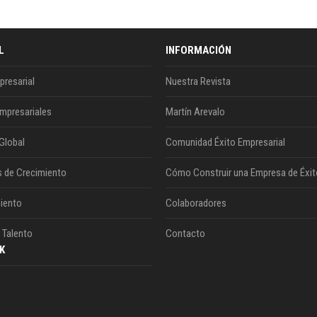
L
INFORMACIÓN
presarial
Nuestra Revista
mpresariales
Martín Arevalo
Global
Comunidad Éxito Empresarial
s de Crecimiento
Cómo Construir una Empresa de Éxit
iento
Colaboradores
 Talento
Contacto
K