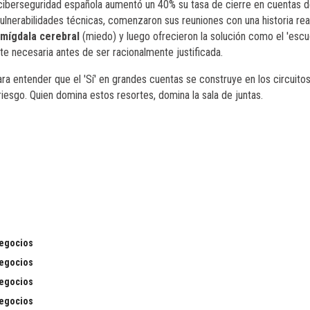
ciberseguridad española aumentó un 40% su tasa de cierre en cuentas d
vulnerabilidades técnicas, comenzaron sus reuniones con una historia rea
mígdala cerebral
(miedo) y luego ofrecieron la solución como el 'escu
e necesaria antes de ser racionalmente justificada.
a entender que el 'Sí' en grandes cuentas se construye en los circuito
riesgo. Quien domina estos resortes, domina la sala de juntas.
negocios
negocios
negocios
negocios