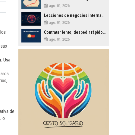
ago. 01, 2026
Lecciones de negocios internacionales: Experiencias en Rusia, EE.UU. y España
ago. 01, 2026
 los
Contratar lento, despedir rápido: La gestión de talento sin emociones tóxicas
ago. 01, 2026
esas
r. Usa
ares.
ios,
ativa de
L o