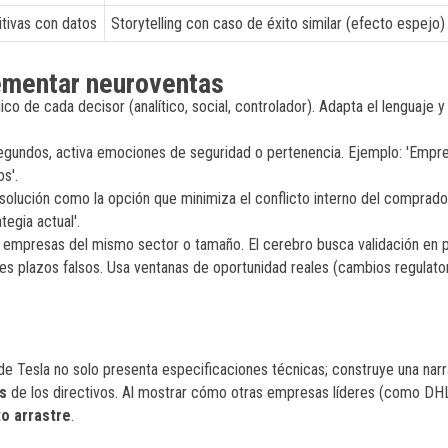
tivas con datos
Storytelling con caso de éxito similar (efecto espejo)
ementar neuroventas
gico de cada decisor (analítico, social, controlador). Adapta el lenguaje y
egundos, activa emociones de seguridad o pertenencia. Ejemplo: 'Empr
s'.
solución como la opción que minimiza el conflicto interno del comprado
egia actual'.
empresas del mismo sector o tamaño. El cerebro busca validación en p
s plazos falsos. Usa ventanas de oportunidad reales (cambios regulator
e Tesla no solo presenta especificaciones técnicas; construye una narr
s
de los directivos. Al mostrar cómo otras empresas líderes (como DH
o arrastre
.