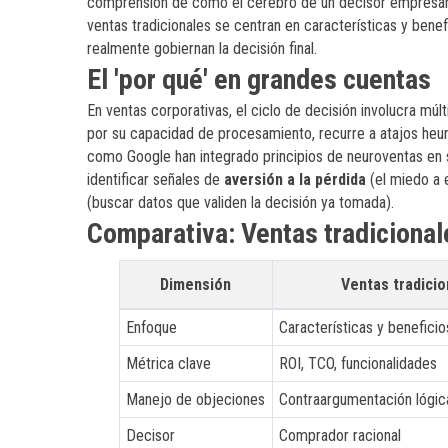
comprensión de cómo el cerebro de un decisor empresaria
ventas tradicionales se centran en características y bene
realmente gobiernan la decisión final.
El 'por qué' en grandes cuentas
En ventas corporativas, el ciclo de decisión involucra mú
por su capacidad de procesamiento, recurre a atajos heur
como Google han integrado principios de neuroventas en 
identificar señales de
aversión a la pérdida
(el miedo a 
(buscar datos que validen la decisión ya tomada).
Comparativa: Ventas tradiciona
Dimensión
Ventas tradicio
Enfoque
Características y beneficio
Métrica clave
ROI, TCO, funcionalidades
Manejo de objeciones
Contraargumentación lógic
Decisor
Comprador racional