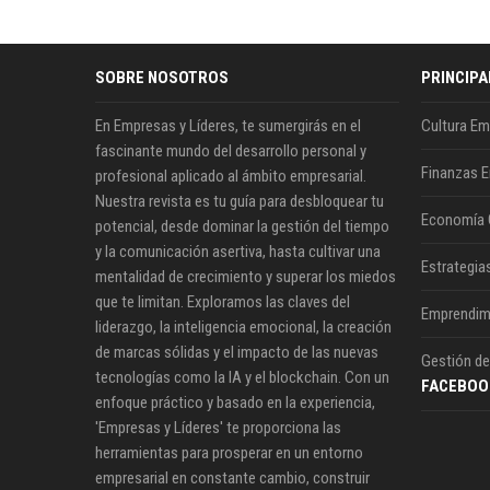
SOBRE NOSOTROS
PRINCIPA
En Empresas y Líderes, te sumergirás en el
Cultura Em
fascinante mundo del desarrollo personal y
Finanzas E
profesional aplicado al ámbito empresarial.
Nuestra revista es tu guía para desbloquear tu
Economía 
potencial, desde dominar la gestión del tiempo
y la comunicación asertiva, hasta cultivar una
Estrategia
mentalidad de crecimiento y superar los miedos
que te limitan. Exploramos las claves del
Emprendim
liderazgo, la inteligencia emocional, la creación
de marcas sólidas y el impacto de las nuevas
Gestión de
tecnologías como la IA y el blockchain. Con un
FACEBOO
enfoque práctico y basado en la experiencia,
'Empresas y Líderes' te proporciona las
herramientas para prosperar en un entorno
empresarial en constante cambio, construir