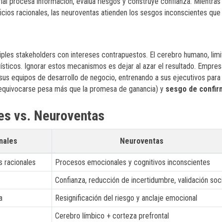
l procesa información, evalúa riesgos y construye confianza. Mientras 
ficios racionales, las neuroventas atienden los sesgos inconscientes que
ltiples stakeholders con intereses contrapuestos. El cerebro humano, lim
ísticos. Ignorar estos mecanismos es dejar al azar el resultado. Empre
sus equipos de desarrollo de negocio, entrenando a sus ejecutivos para
equivocarse pesa más que la promesa de ganancia) y
sesgo de confir
les vs. Neuroventas
nales
Neuroventas
s racionales
Procesos emocionales y cognitivos inconscientes
Confianza, reducción de incertidumbre, validación soci
a
Resignificación del riesgo y anclaje emocional
Cerebro límbico + corteza prefrontal